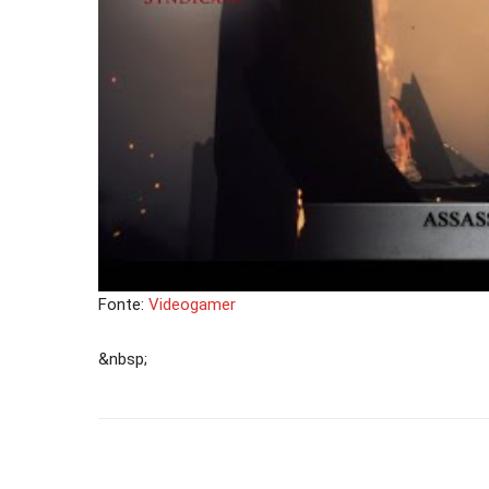
Fonte:
Videogamer
&nbsp;