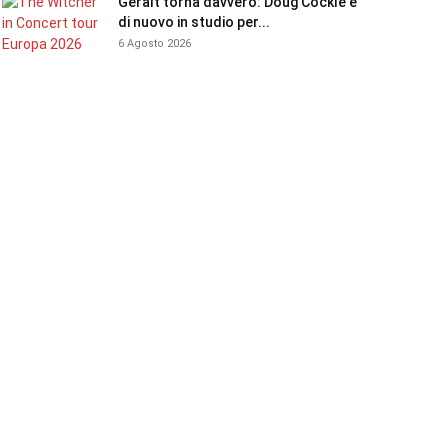
Geralt torna davvero: Doug Cockle è
di nuovo in studio per...
6 Agosto 2026