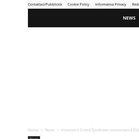
Contattaci/Pubblicità
Cookie Policy
Informativa Privacy
Red
Gametime
NEWS
Home
News
Assassin's Creed Syndicate: annunciato il DLC
News