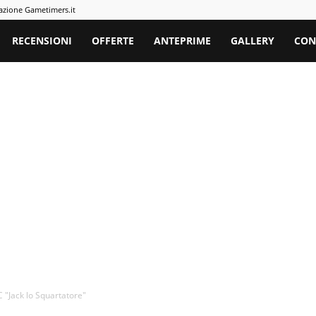
azione Gametimers.it
rs
RECENSIONI
OFFERTE
ANTEPRIME
GALLERY
CON
 "Jack lo Squartatore"