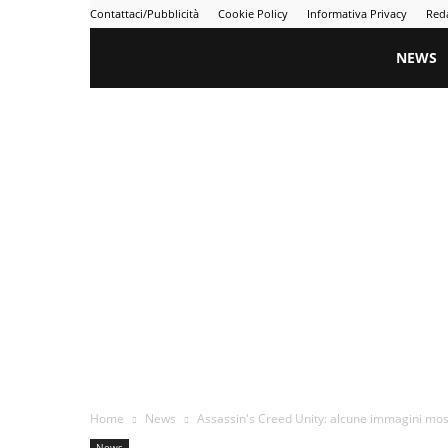
Contattaci/Pubblicità
Cookie Policy
Informativa Privacy
Red
Gametime
NEWS
Home
News
Assassin's Creed Unity: alcune immagini mostr
News