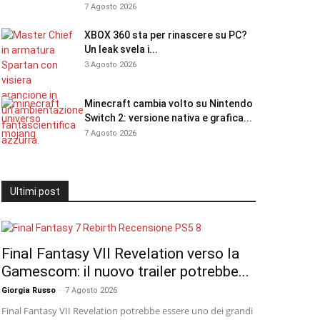
7 Agosto 2026
XBOX 360 sta per rinascere su PC?
Un leak svela i...
3 Agosto 2026
Minecraft cambia volto su Nintendo
Switch 2: versione nativa e grafica...
7 Agosto 2026
Ultimi post
Final Fantasy VII Revelation verso la
Gamescom: il nuovo trailer potrebbe...
Giorgia Russo
-
7 Agosto 2026
Final Fantasy VII Revelation potrebbe essere uno dei grandi