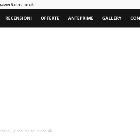
azione Gametimers.it
rs
RECENSIONI
OFFERTE
ANTEPRIME
GALLERY
CON
ano il gioco in risoluzione 4K