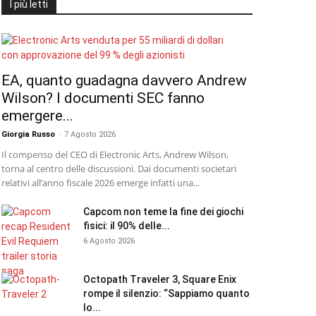
I più letti
EA, quanto guadagna davvero Andrew
Wilson? I documenti SEC fanno
emergere...
Giorgia Russo
-
7 Agosto 2026
Il compenso del CEO di Electronic Arts, Andrew Wilson,
torna al centro delle discussioni. Dai documenti societari
relativi all’anno fiscale 2026 emerge infatti una...
Capcom non teme la fine dei giochi
fisici: il 90% delle...
6 Agosto 2026
Octopath Traveler 3, Square Enix
rompe il silenzio: “Sappiamo quanto
lo...