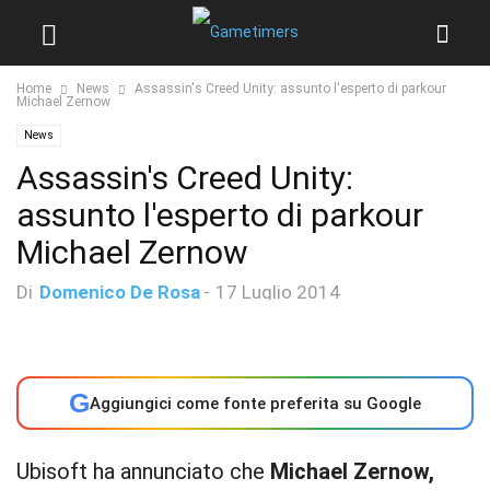
Home
News
Assassin's Creed Unity: assunto l'esperto di parkour
Michael Zernow
News
Assassin's Creed Unity:
assunto l'esperto di parkour
Michael Zernow
Di
Domenico De Rosa
-
17 Luglio 2014
G
Aggiungici come fonte preferita su Google
Ubisoft ha annunciato che
Michael Zernow,