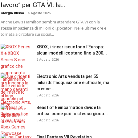
lavoro” per GTA VI: la...
Giorgia Russo
-
5 Agosto 2026
Anche Lewis Hamilton sembra attendere GTA VI con la
stessa impazienza di milioni di giocatori. Nelle ultime ore è
tornata a circolare sui social...
XBOX, i rincari scuotono l’Europa:
alcuni modelli costano fino a 200...
5 Agosto 2026
Electronic Arts venduta per 55
miliardi: l’acquisizione è ufficiale, ma
cresce...
5 Agosto 2026
Beast of Reincarnation divide la
critica: come può lo stesso gioco...
5 Agosto 2026
Final Fantasy VII Revelation,