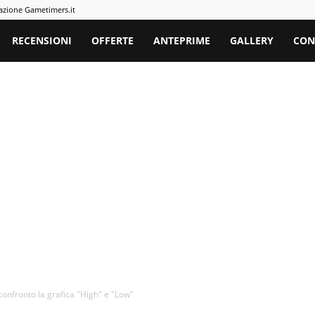
azione Gametimers.it
rs
RECENSIONI
OFFERTE
ANTEPRIME
GALLERY
CON
onfronto la grafica "High" e "Low"