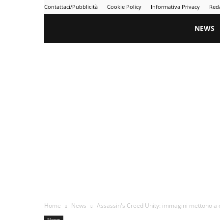
Contattaci/Pubblicità
Cookie Policy
Informativa Privacy
Red
Gametime
NEWS
Home
News
Assassin's Creed Unity: immagini mettono a c
News