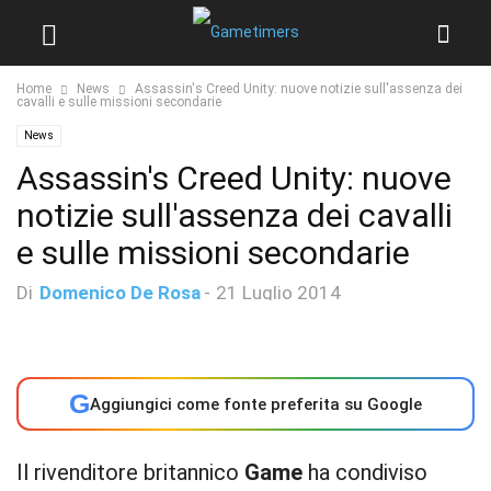
Home
News
Assassin's Creed Unity: nuove notizie sull'assenza dei
cavalli e sulle missioni secondarie
News
Assassin's Creed Unity: nuove
notizie sull'assenza dei cavalli
e sulle missioni secondarie
Di
Domenico De Rosa
-
21 Luglio 2014
G
Aggiungici come fonte preferita su Google
Il rivenditore britannico
Game
ha condiviso