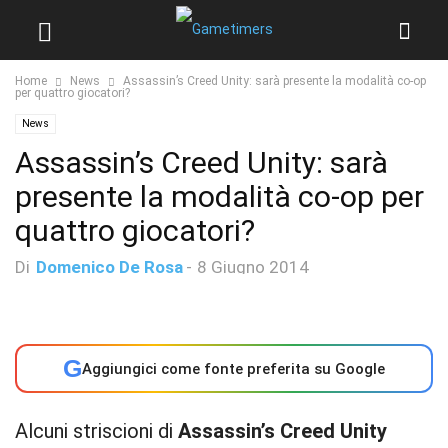
Home
News
Assassin’s Creed Unity: sarà presente la modalità co-op
per quattro giocatori?
News
Assassin’s Creed Unity: sarà
presente la modalità co-op per
quattro giocatori?
Di
Domenico De Rosa
-
8 Giugno 2014
G
Aggiungici come fonte preferita su Google
Alcuni striscioni di
Assassin’s Creed Unity