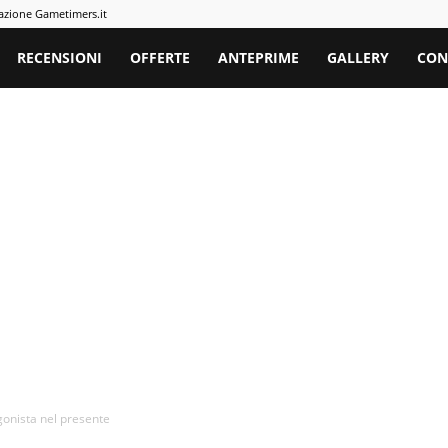
azione Gametimers.it
rs
RECENSIONI
OFFERTE
ANTEPRIME
GALLERY
CON
agonista nel presente