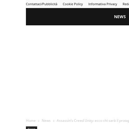
Contattaci/Pubblicità
Cookie Policy
Informativa Privacy
Red
Gametime
NEWS
Home
News
Assassin’s Creed Unity: ecco chi sarà il prot
News