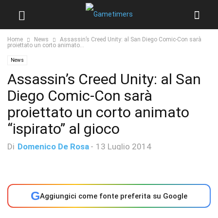
Home
News
Assassin’s Creed Unity: al San Diego Comic-Con sarà
proiettato un corto animato...
News
Assassin’s Creed Unity: al San
Diego Comic-Con sarà
proiettato un corto animato
“ispirato” al gioco
Di
Domenico De Rosa
-
13 Luglio 2014
G
Aggiungici come fonte preferita su Google