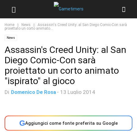
Home
News
Assassin's Creed Unity: al San Diego Comic-Con sarà
proiettato un corto animato...
News
Assassin's Creed Unity: al San
Diego Comic-Con sarà
proiettato un corto animato
"ispirato" al gioco
Di
Domenico De Rosa
-
13 Luglio 2014
G
Aggiungici come fonte preferita su Google