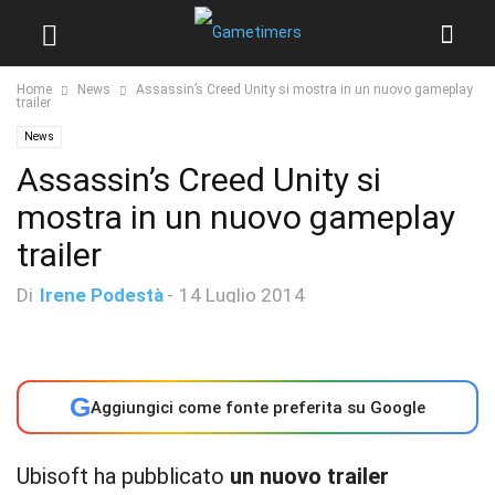
Home
News
Assassin’s Creed Unity si mostra in un nuovo gameplay
trailer
News
Assassin’s Creed Unity si
mostra in un nuovo gameplay
trailer
Di
Irene Podestà
-
14 Luglio 2014
G
Aggiungici come fonte preferita su Google
Ubisoft ha pubblicato
un nuovo trailer