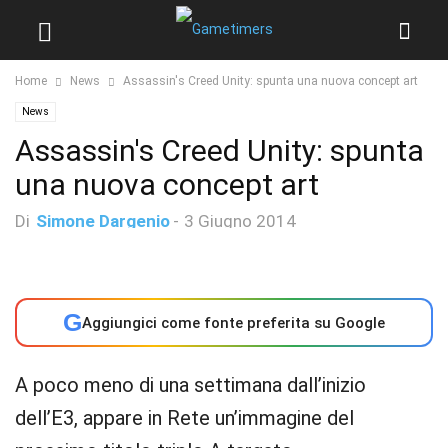
Home
News
Assassin's Creed Unity: spunta una nuova concept art
News
Assassin's Creed Unity: spunta
una nuova concept art
Di
Simone Dargenio
-
3 Giugno 2014
G
Aggiungici come fonte preferita su Google
A poco meno di una settimana dall’inizio
dell’E3, appare in Rete un’immagine del