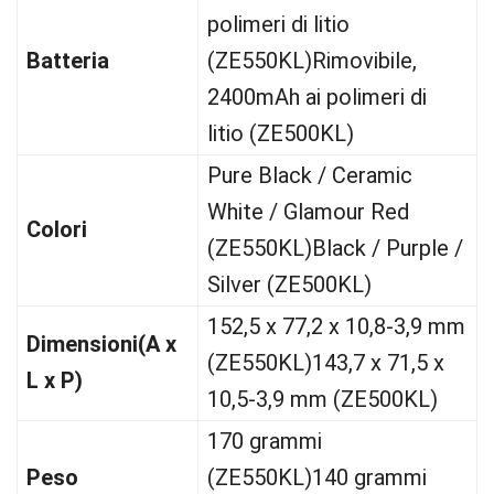
polimeri di litio
Batteria
(ZE550KL)Rimovibile,
2400mAh ai polimeri di
litio (ZE500KL)
Pure Black / Ceramic
White / Glamour Red
Colori
(ZE550KL)Black / Purple /
Silver (ZE500KL)
152,5 x 77,2 x 10,8-3,9 mm
Dimensioni
(A x
(ZE550KL)143,7 x 71,5 x
L x P)
10,5-3,9 mm (ZE500KL)
170 grammi
Peso
(ZE550KL)140 grammi