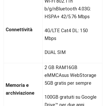
Wi-Fi 802.11n
b/g/nBluetooth 4.03G:
HSPA+ 42/5.76 Mbps
Connettività
4G/LTE Cat4 DL: 150
Mbps
DUAL SIM
2 GB RAM16GB
eMMCAsus WebStorage
5GB gratis per sempre
Memoria e
archiviazione
100GB gratuiti su Google
Drive™ per due anni