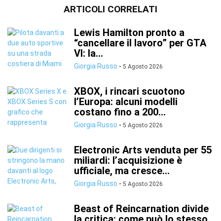
ARTICOLI CORRELATI
Lewis Hamilton pronto a
“cancellare il lavoro” per GTA
VI: la...
Giorgia Russo
-
5 Agosto 2026
XBOX, i rincari scuotono
l’Europa: alcuni modelli
costano fino a 200...
Giorgia Russo
-
5 Agosto 2026
Electronic Arts venduta per 55
miliardi: l’acquisizione è
ufficiale, ma cresce...
Giorgia Russo
-
5 Agosto 2026
Beast of Reincarnation divide
la critica: come può lo stesso