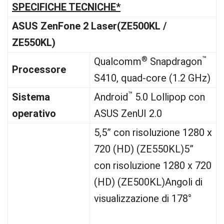
SPECIFICHE TECNICHE*
ASUS ZenFone 2 Laser
(ZE500KL /
ZE550KL)
®
™
Qualcomm
Snapdragon
Processore
S410, quad-core (1.2 GHz)
™
Sistema
Android
5.0 Lollipop con
operativo
ASUS ZenUI 2.0
5,5” con risoluzione 1280 x
720 (HD) (ZE550KL)5”
con risoluzione 1280 x 720
(HD) (ZE500KL)Angoli di
visualizzazione di 178°