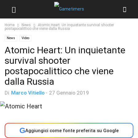
Home
News
Atomic Heart: Un inquietante survival shooter
postapocalittico che viene dalla Russia
News
Video
Atomic Heart: Un inquietante
survival shooter
postapocalittico che viene
dalla Russia
Di
Marco Vitiello
-
27 Gennaio 2019
G
Aggiungici come fonte preferita su Google