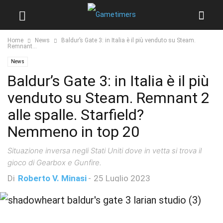
Home
News
Baldur’s Gate 3: in Italia è il più venduto su Steam.
Remnant...
News
Baldur’s Gate 3: in Italia è il più
venduto su Steam. Remnant 2
alle spalle. Starfield?
Nemmeno in top 20
Situazione inversa negli Stati Uniti dove in vetta si trova il
gioco di Gearbox e Gunfire.
Di
Roberto V. Minasi
-
25 Luglio 2023