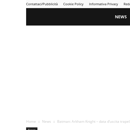
Contattaci/Pubblicità
Cookie Policy
Informativa Privacy
Red
Gametime
NEWS
Home
News
Batman: Arkham Knight – data d’uscita trapel
News