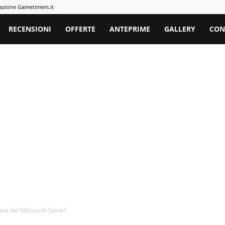
azione Gametimers.it
rs
RECENSIONI
OFFERTE
ANTEPRIME
GALLERY
CON
ata dal Microsoft Store?