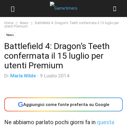
Home
News
Battlefield 4: Dragon’s Teeth confermata il 15 luglio per
utenti Premium
News
Battlefield 4: Dragon’s Teeth
confermata il 15 luglio per
utenti Premium
Di
Marla Wilde
-
9 Luglio 2014
G
Aggiungici come fonte preferita su Google
Ne abbiamo parlato pochi giorni fa in
questa