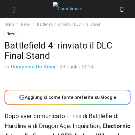
Home
News
Battlefield 4: rinviato il DLC Final Stand
News
Battlefield 4: rinviato il DLC
Final Stand
Di
Domenico De Rosa
-
23 Luglio 2014
G
Aggiungici come fonte preferita su Google
Dopo aver comunicato
i rinvii
di Battlefield:
Hardline e di Dragon Age: Inquisition,
Electornic