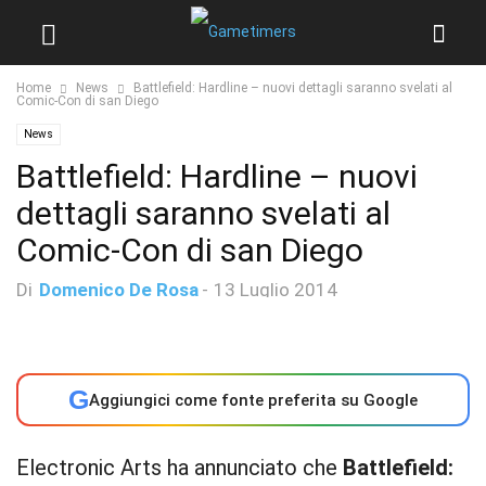
Home
News
Battlefield: Hardline – nuovi dettagli saranno svelati al
Comic-Con di san Diego
News
Battlefield: Hardline – nuovi
dettagli saranno svelati al
Comic-Con di san Diego
Di
Domenico De Rosa
-
13 Luglio 2014
G
Aggiungici come fonte preferita su Google
Electronic Arts ha annunciato che
Battlefield: