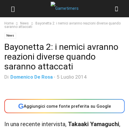
Home
News
Bayonetta 2: i nemici avranno reazioni diverse quando
saranno attaccati
News
Bayonetta 2: i nemici avranno
reazioni diverse quando
saranno attaccati
Di
Domenico De Rosa
-
5 Luglio 2014
G
Aggiungici come fonte preferita su Google
In una recente intervista,
Takaaki Yamaguchi
,