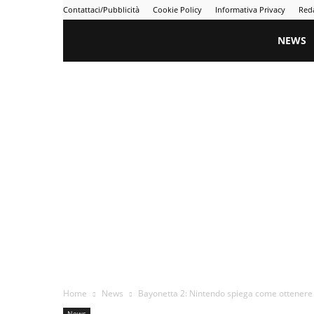
Contattaci/Pubblicità
Cookie Policy
Informativa Privacy
Red
Gametime
NEWS
Home
News
Bayonetta 2: Nintendo spiega come ottenere i
News