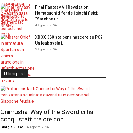
Final Fantasy VII Revelation,
Hamaguchi difende i giochi fisici:
“Sarebbe un...
4 Agosto 2026
XBOX 360 sta per rinascere su PC?
Un leak svela i...
3 Agosto 2026
Ultimi post
Onimusha: Way of the Sword ci ha
conquistati: tre ore con...
Giorgia Russo
-
6 Agosto 2026