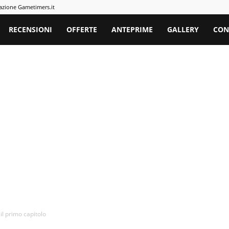
azione Gametimers.it
rs
RECENSIONI
OFFERTE
ANTEPRIME
GALLERY
CON
l primo capitolo