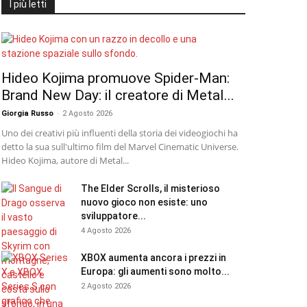
I più letti
Hideo Kojima promuove Spider-Man:
Brand New Day: il creatore di Metal...
Giorgia Russo
-
2 Agosto 2026
Uno dei creativi più influenti della storia dei videogiochi ha
detto la sua sull'ultimo film del Marvel Cinematic Universe.
Hideo Kojima, autore di Metal...
The Elder Scrolls, il misterioso
nuovo gioco non esiste: uno
sviluppatore...
4 Agosto 2026
XBOX aumenta ancora i prezzi in
Europa: gli aumenti sono molto...
2 Agosto 2026