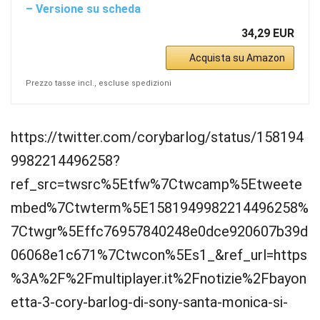
– Versione su scheda
34,29 EUR
Acquista su Amazon
Prezzo tasse incl., escluse spedizioni
https://twitter.com/corybarlog/status/158194
9982214496258?
ref_src=twsrc%5Etfw%7Ctwcamp%5Etweete
mbed%7Ctwterm%5E1581949982214496258%
7Ctwgr%5Effc76957840248e0dce920607b39d
06068e1c671%7Ctwcon%5Es1_&ref_url=https
%3A%2F%2Fmultiplayer.it%2Fnotizie%2Fbayon
etta-3-cory-barlog-di-sony-santa-monica-si-