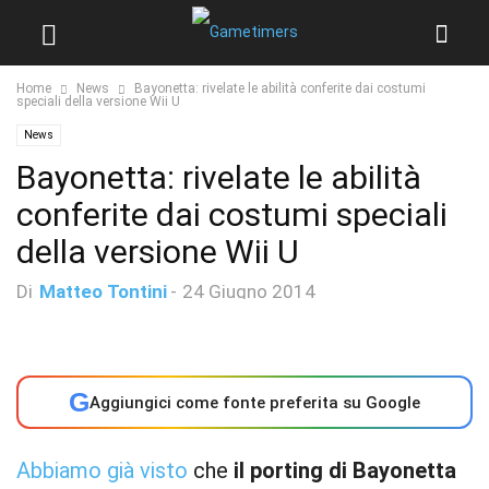
Home
News
Bayonetta: rivelate le abilità conferite dai costumi
speciali della versione Wii U
News
Bayonetta: rivelate le abilità
conferite dai costumi speciali
della versione Wii U
Di
Matteo Tontini
-
24 Giugno 2014
G
Aggiungici come fonte preferita su Google
Abbiamo già visto
che
il porting di Bayonetta