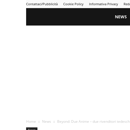
Contattaci/Pubblicità
Cookie Policy
Informativa Privacy
Red
Gametime
NEWS
Home
News
Beyond: Due Anime – due rivenditori tedeschi
News