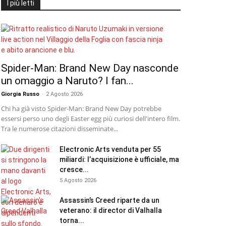
I più letti
Spider-Man: Brand New Day nasconde
un omaggio a Naruto? I fan...
Giorgia Russo
-
2 Agosto 2026
Chi ha già visto Spider-Man: Brand New Day potrebbe
essersi perso uno degli Easter egg più curiosi dell'intero film.
Tra le numerose citazioni disseminate...
Electronic Arts venduta per 55
miliardi: l’acquisizione è ufficiale, ma
cresce...
5 Agosto 2026
Assassin’s Creed riparte da un
veterano: il director di Valhalla
torna...