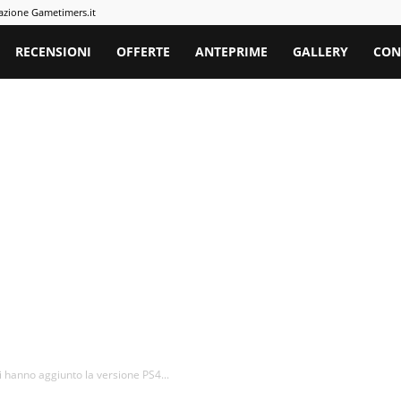
azione Gametimers.it
rs
RECENSIONI
OFFERTE
ANTEPRIME
GALLERY
CON
 hanno aggiunto la versione PS4...