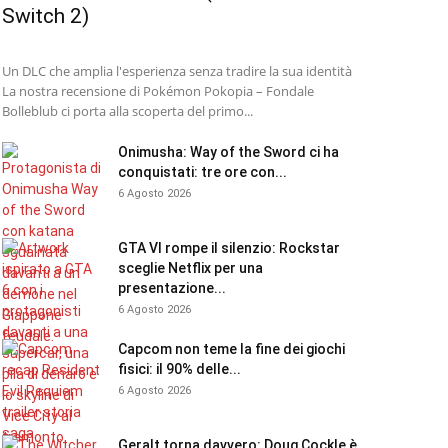
Switch 2)
Un DLC che amplia l'esperienza senza tradire la sua identità
La nostra recensione di Pokémon Pokopia – Fondale
Bolleblub ci porta alla scoperta del primo...
Onimusha: Way of the Sword ci ha
conquistati: tre ore con...
6 Agosto 2026
GTA VI rompe il silenzio: Rockstar
sceglie Netflix per una
presentazione...
6 Agosto 2026
Capcom non teme la fine dei giochi
fisici: il 90% delle...
6 Agosto 2026
Geralt torna davvero: Doug Cockle è