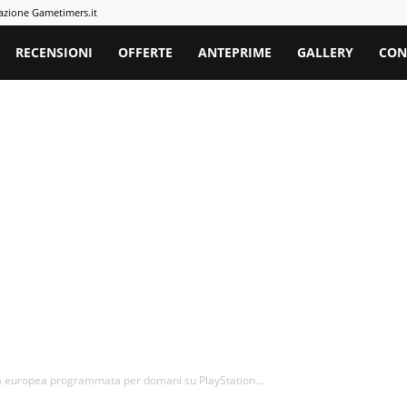
azione Gametimers.it
rs
RECENSIONI
OFFERTE
ANTEPRIME
GALLERY
CON
ita europea programmata per domani su PlayStation...