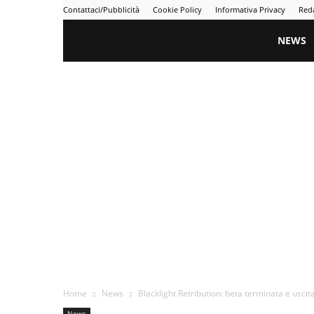
Contattaci/Pubblicità
Cookie Policy
Informativa Privacy
Red
Gametime
NEWS
Home
News
Blacklight Retribution: beta terminata e usc
News