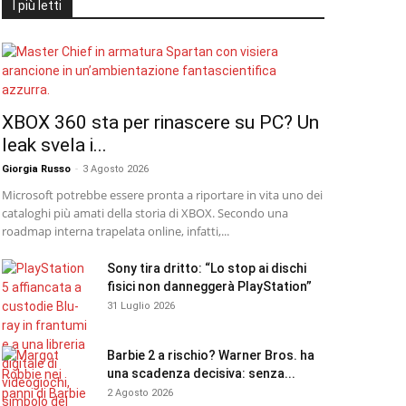
I più letti
XBOX 360 sta per rinascere su PC? Un
leak svela i...
Giorgia Russo
-
3 Agosto 2026
Microsoft potrebbe essere pronta a riportare in vita uno dei
cataloghi più amati della storia di XBOX. Secondo una
roadmap interna trapelata online, infatti,...
Sony tira dritto: “Lo stop ai dischi
fisici non danneggerà PlayStation”
31 Luglio 2026
Barbie 2 a rischio? Warner Bros. ha
una scadenza decisiva: senza...
2 Agosto 2026