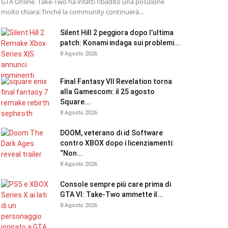
GTA Online. Take-Two ha infatti ribadito una posizione
molto chiara: finché la community continuerà...
Silent Hill 2 peggiora dopo l’ultima
patch: Konami indaga sui problemi...
8 Agosto 2026
Final Fantasy VII Revelation torna
alla Gamescom: il 25 agosto
Square...
8 Agosto 2026
DOOM, veterano di id Software
contro XBOX dopo i licenziamenti:
“Non...
8 Agosto 2026
Console sempre più care prima di
GTA VI: Take-Two ammette il...
8 Agosto 2026