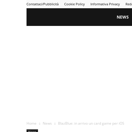
Contattaci/Pubblicità
Cookie Policy
Informativa Privacy
Red
Gametime
NEWS
Home
News
BlazBlue: in arrivo un card game per iOS
News