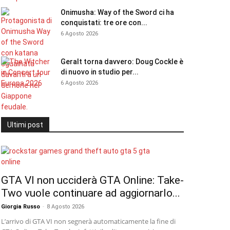
Onimusha: Way of the Sword ci ha
conquistati: tre ore con...
6 Agosto 2026
Geralt torna davvero: Doug Cockle è
di nuovo in studio per...
6 Agosto 2026
Ultimi post
GTA VI non ucciderà GTA Online: Take-
Two vuole continuare ad aggiornarlo...
Giorgia Russo
-
8 Agosto 2026
L’arrivo di GTA VI non segnerà automaticamente la fine di