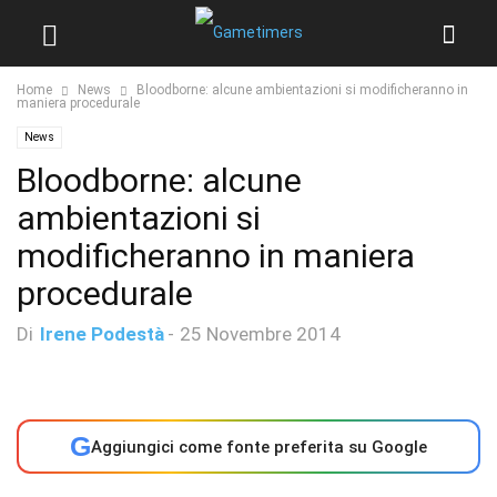
Home
News
Bloodborne: alcune ambientazioni si modificheranno in
maniera procedurale
News
Bloodborne: alcune
ambientazioni si
modificheranno in maniera
procedurale
Di
Irene Podestà
-
25 Novembre 2014
G
Aggiungici come fonte preferita su Google