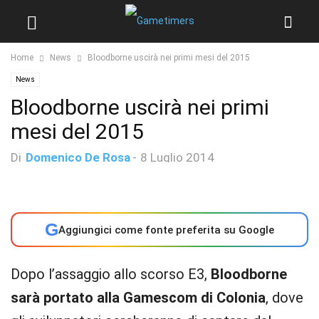
Home
News
Bloodborne uscirà nei primi mesi del 2015
News
Bloodborne uscirà nei primi
mesi del 2015
Di
Domenico De Rosa
-
8 Luglio 2014
G
Aggiungici come fonte preferita su Google
Dopo l’assaggio allo scorso E3,
Bloodborne
sarà portato alla Gamescom di Colonia
, dove