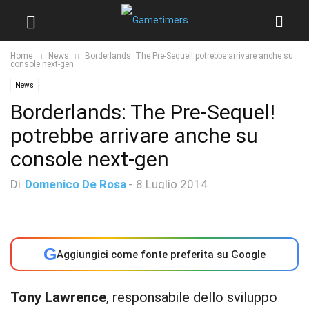
Home
News
Borderlands: The Pre-Sequel! potrebbe arrivare anche su
console next-gen
News
Borderlands: The Pre-Sequel!
potrebbe arrivare anche su
console next-gen
Di
Domenico De Rosa
-
8 Luglio 2014
G
Aggiungici come fonte preferita su Google
Tony Lawrence
, responsabile dello sviluppo