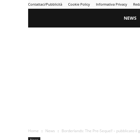
Contattaci/Pubblicità
Cookie Policy
Informativa Privacy
Red
Gametime
NEWS
Home
News
Borderlands: The Pre-Sequel! – pubblicato il 
News