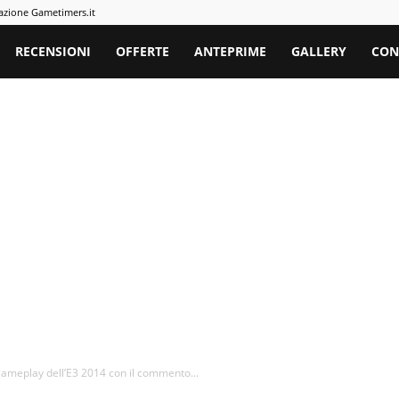
azione Gametimers.it
rs
RECENSIONI
OFFERTE
ANTEPRIME
GALLERY
CON
gameplay dell’E3 2014 con il commento...