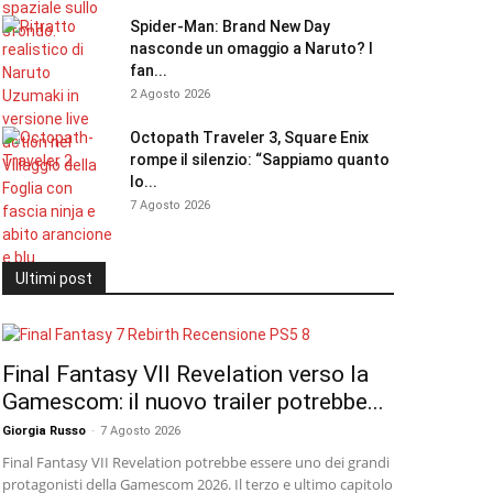
Spider-Man: Brand New Day
nasconde un omaggio a Naruto? I
fan...
2 Agosto 2026
Octopath Traveler 3, Square Enix
rompe il silenzio: “Sappiamo quanto
lo...
7 Agosto 2026
Ultimi post
Final Fantasy VII Revelation verso la
Gamescom: il nuovo trailer potrebbe...
Giorgia Russo
-
7 Agosto 2026
Final Fantasy VII Revelation potrebbe essere uno dei grandi
protagonisti della Gamescom 2026. Il terzo e ultimo capitolo