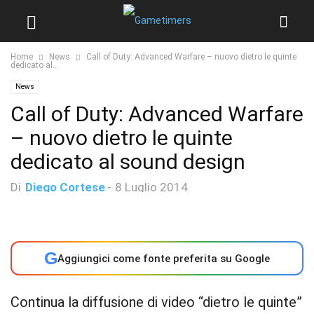
Home
News
Call of Duty: Advanced Warfare – nuovo dietro le quinte
dedicato al...
News
Call of Duty: Advanced Warfare
– nuovo dietro le quinte
dedicato al sound design
Di
Diego Cortese
-
8 Luglio 2014
G
Aggiungici come fonte preferita su Google
Continua la diffusione di video “dietro le quinte”