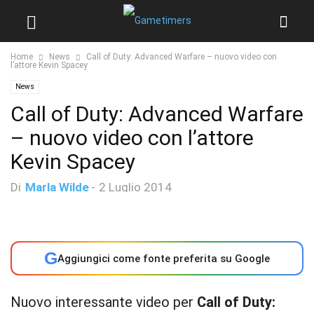
Home
News
Call of Duty: Advanced Warfare – nuovo video con
l’attore Kevin Spacey
News
Call of Duty: Advanced Warfare
– nuovo video con l’attore
Kevin Spacey
Di
Marla Wilde
-
2 Luglio 2014
G
Aggiungici come fonte preferita su Google
Nuovo interessante video per
Call of Duty: