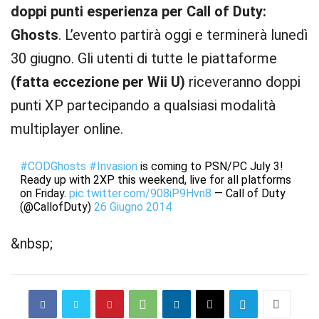
doppi punti esperienza per Call of Duty:
Ghosts
. L’evento partirà oggi e terminerà lunedì
30 giugno. Gli utenti di tutte le piattaforme
(fatta eccezione per Wii U)
riceveranno doppi
punti XP partecipando a qualsiasi modalità
multiplayer online.
#CODGhosts
#Invasion
is coming to PSN/PC July 3!
Ready up with 2XP this weekend, live for all platforms
on Friday.
pic.twitter.com/908iP9Hvn8
— Call of Duty
(@CallofDuty)
26 Giugno 2014
&nbsp;