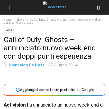
Home
News
Call of Duty: Ghosts – annunciato nuovo week-end con
doppi punti esperienza
News
Call of Duty: Ghosts –
annunciato nuovo week-end
con doppi punti esperienza
Di
Domenico De Rosa
-
27 Giugno 2014
G
Aggiungici come fonte preferita su Google
Activision
ha annunciato un nuovo week-end di