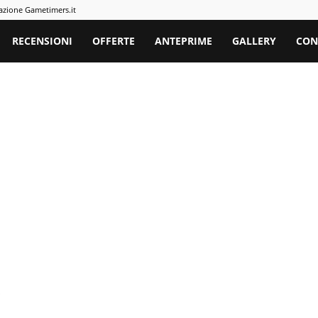
azione Gametimers.it
rs
RECENSIONI
OFFERTE
ANTEPRIME
GALLERY
CON
C