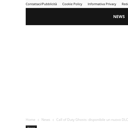
Contattaci/Pubblicità
Cookie Policy
Informativa Privacy
Red
Gametime
NEWS
Home
News
Call of Duty Ghosts: disponibile un nuovo DL
News