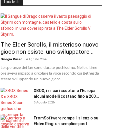
I più letti
The Elder Scrolls, il misterioso nuovo
gioco non esiste: uno sviluppatore...
Giorgia Russo
-
4 Agosto 2026
Le speranze dei fan sono durate pochissimo. Nelle ultime
ore aveva iniziato a circolare la voce secondo cui Bethesda
stesse sviluppando un nuovo gioco...
XBOX, i rincari scuotono l’Europa:
alcuni modelli costano fino a 200...
5 Agosto 2026
FromSoftware rompe il silenzio su
Elden Ring: un semplice post