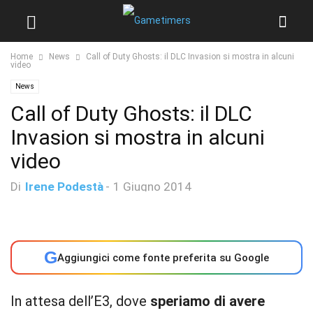
Home
News
Call of Duty Ghosts: il DLC Invasion si mostra in alcuni
video
News
Call of Duty Ghosts: il DLC
Invasion si mostra in alcuni
video
Di
Irene Podestà
-
1 Giugno 2014
G
Aggiungici come fonte preferita su Google
In attesa dell’E3, dove
speriamo di avere