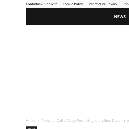
Contattaci/Pubblicità
Cookie Policy
Informativa Privacy
Red
Gametime
NEWS
Home
News
Call of Duty: Pecco Bagnaia, pilota Ducati, riv
News