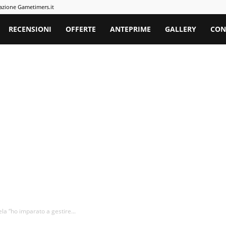
azione Gametimers.it
rs
RECENSIONI
OFFERTE
ANTEPRIME
GALLERY
CON
ela “ho imparato a gestire...