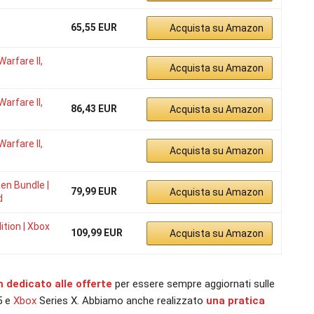
65,55 EUR
Acquista su Amazon
arfare II,
Acquista su Amazon
arfare II,
86,43 EUR
Acquista su Amazon
arfare II,
Acquista su Amazon
Gen Bundle |
79,99 EUR
Acquista su Amazon
d
ition | Xbox
109,99 EUR
Acquista su Amazon
m dedicato alle offerte
per essere sempre aggiornati sulle
5 e
Xbox
Series X. Abbiamo anche realizzato
una pratica