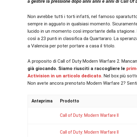
a gestire la pressione dopo anni anni e anni di
Call Of 
Non avrebbe tutti i torti infatti, nel famoso sparatutt
sempre in agguato in qualsiasi momento. Sicuramente 
lucido in un momento così importante della stagione. 
così a 23 punti in classifica da Quartararo. La speranza
a Valencia per poter portare a casa il titolo.
A proposito di Call of Duty Modern Warfare 2. Mancano
già giocando. Siamo riusciti a raccogliere le
prime
Activision in un articolo dedicato.
Nel box più sott
Non avete ancora prenotato Modern Warfare 2? Sentitevi
Anteprima
Prodotto
Call of Duty: Modern Warfare II
Call of Duty: Modern Warfare II