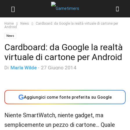
Home
News
Cardboard: da Google la realtà virtuale di cartone per
Android
News
Cardboard: da Google la realtà
virtuale di cartone per Android
Di
Marla Wilde
-
27 Giugno 2014
G
Aggiungici come fonte preferita su Google
Niente SmartWatch, niente gadget, ma
semplicemente un pezzo di cartone… Quale