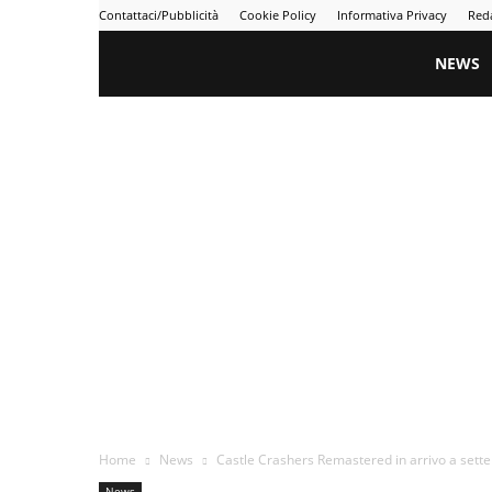
Contattaci/Pubblicità
Cookie Policy
Informativa Privacy
Red
Gametime
NEWS
Home
News
Castle Crashers Remastered in arrivo a sett
News