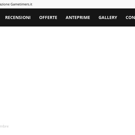
azione Gametimers.it
rs
RECENSIONI
OFFERTE
ANTEPRIME
GALLERY
CON
embre