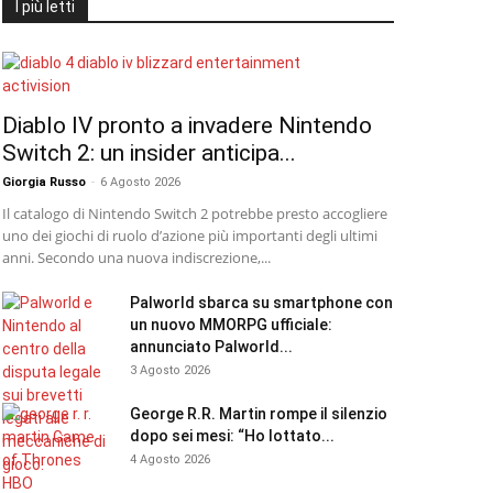
I più letti
Diablo IV pronto a invadere Nintendo
Switch 2: un insider anticipa...
Giorgia Russo
-
6 Agosto 2026
Il catalogo di Nintendo Switch 2 potrebbe presto accogliere
uno dei giochi di ruolo d’azione più importanti degli ultimi
anni. Secondo una nuova indiscrezione,...
Palworld sbarca su smartphone con
un nuovo MMORPG ufficiale:
annunciato Palworld...
3 Agosto 2026
George R.R. Martin rompe il silenzio
dopo sei mesi: “Ho lottato...
4 Agosto 2026