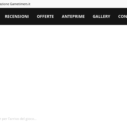
azione Gametimers.it
rs
RECENSIONI
OFFERTE
ANTEPRIME
GALLERY
CON
 per l’arrivo del gioco...