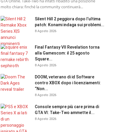
GTA Online. Take-Two ha infatti ribadito una posizione
molto chiara: finché la community continuerà...
Silent Hill 2 peggiora dopo l’ultima
patch: Konami indaga sui problemi...
8 Agosto 2026
Final Fantasy VII Revelation torna
alla Gamescom: il 25 agosto
Square...
8 Agosto 2026
DOOM, veterano di id Software
contro XBOX dopo i licenziamenti:
“Non...
8 Agosto 2026
Console sempre più care prima di
GTA VI: Take-Two ammette il...
8 Agosto 2026