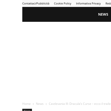
Contattaci/Pubblicità
Cookie Policy
Informativa Privacy
Red
Gametime
NEWS
Home
News
Castlevania III: Dracula’s Curse – ecco il trailer
News