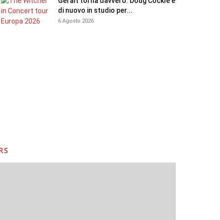
Geralt torna davvero: Doug Cockle è
di nuovo in studio per...
6 Agosto 2026
RS