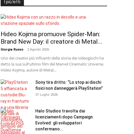
I più letti
Hideo Kojima promuove Spider-Man:
Brand New Day: il creatore di Metal...
Giorgia Russo
-
2 Agosto 2026
Uno dei creativi più influenti della storia dei videogiochi ha
detto la sua sull'ultimo film del Marvel Cinematic Universe.
Hideo Kojima, autore di Metal...
Sony tira dritto: “Lo stop ai dischi
fisici non danneggerà PlayStation”
31 Luglio 2026
Halo Studios travolta dai
licenziamenti dopo Campaign
Evolved: gli sviluppatori
confermano...