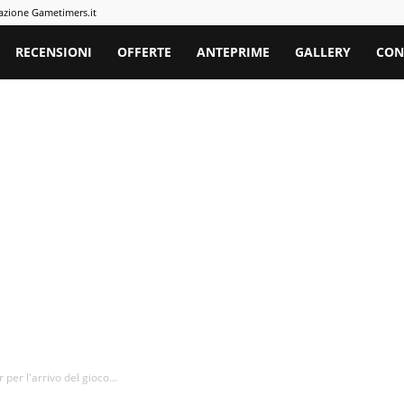
azione Gametimers.it
rs
RECENSIONI
OFFERTE
ANTEPRIME
GALLERY
CON
 per l'arrivo del gioco...