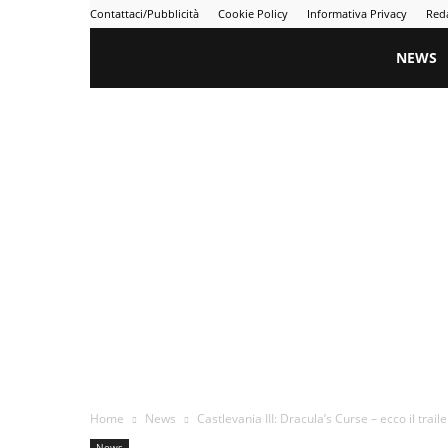
Contattaci/Pubblicità
Cookie Policy
Informativa Privacy
Red
Gametime
NEWS
Home
News
Castlevania III: Dracula’s Curse – ecco il trailer
News