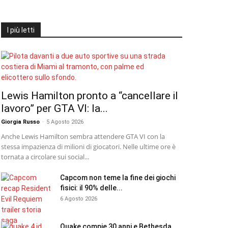
I più letti
Lewis Hamilton pronto a “cancellare il
lavoro” per GTA VI: la...
Giorgia Russo
-
5 Agosto 2026
Anche Lewis Hamilton sembra attendere GTA VI con la
stessa impazienza di milioni di giocatori. Nelle ultime ore è
tornata a circolare sui social...
Capcom non teme la fine dei giochi
fisici: il 90% delle...
6 Agosto 2026
Quake compie 30 anni e Bethesda