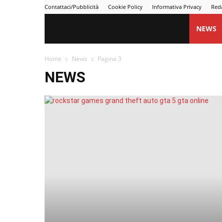
Contattaci/Pubblicità
Cookie Policy
Informativa Privacy
Red
Gametime
NEWS
Home
News
Pagina 3
NEWS