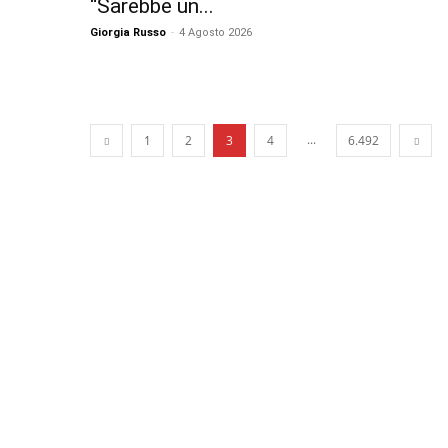
“Sarebbe un...
Giorgia Russo
-
4 Agosto 2026
...
1
2
3
4
6.492