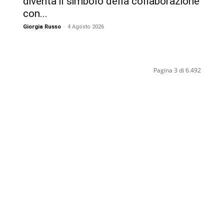
diventa il simbolo della collaborazione
con...
Giorgia Russo
-
4 Agosto 2026
Pagina 3 di 6.492