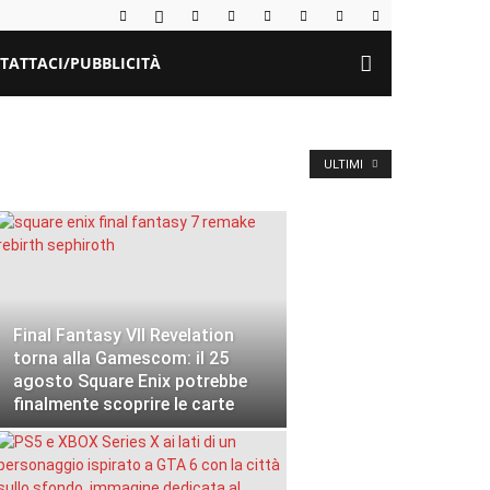
TATTACI/PUBBLICITÀ
ULTIMI
Final Fantasy VII Revelation
torna alla Gamescom: il 25
agosto Square Enix potrebbe
finalmente scoprire le carte