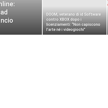
line:
 ad
DOOM, veterano di id Software
ancio
contro XBOX dopo i
licenziamenti: “Non capiscono
l’arte né i videogiochi”