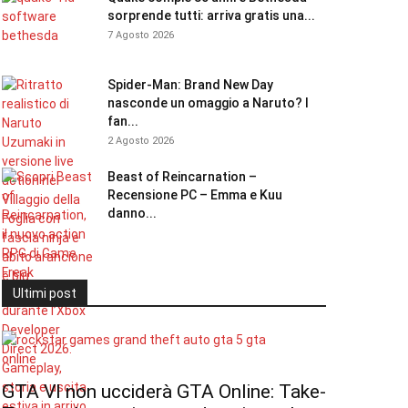
sorprende tutti: arriva gratis una...
7 Agosto 2026
Spider-Man: Brand New Day
nasconde un omaggio a Naruto? I
fan...
2 Agosto 2026
Beast of Reincarnation –
Recensione PC – Emma e Kuu
danno...
Ultimi post
GTA VI non ucciderà GTA Online: Take-