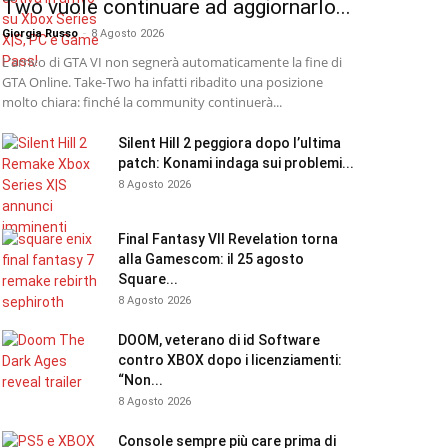
Two vuole continuare ad aggiornarlo...
Giorgia Russo
-
8 Agosto 2026
L’arrivo di GTA VI non segnerà automaticamente la fine di
GTA Online. Take-Two ha infatti ribadito una posizione
molto chiara: finché la community continuerà...
Silent Hill 2 peggiora dopo l’ultima
patch: Konami indaga sui problemi...
8 Agosto 2026
Final Fantasy VII Revelation torna
alla Gamescom: il 25 agosto
Square...
8 Agosto 2026
DOOM, veterano di id Software
contro XBOX dopo i licenziamenti:
“Non...
8 Agosto 2026
Console sempre più care prima di