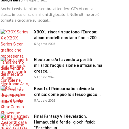
Giorgia Russo
-
5 Agosto 2026
Anche Lewis Hamilton sembra attendere GTA VI con la
stessa impazienza di milioni di giocatori. Nelle ultime ore è
tornata a circolare sui social...
XBOX, i rincari scuotono l’Europa:
alcuni modelli costano fino a 200...
5 Agosto 2026
Electronic Arts venduta per 55
miliardi: l’acquisizione è ufficiale, ma
cresce...
5 Agosto 2026
Beast of Reincarnation divide la
critica: come può lo stesso gioco...
5 Agosto 2026
Final Fantasy VII Revelation,
Hamaguchi difende i giochi fisici:
“Sarebbe un...