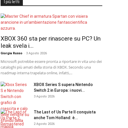
I più letti
XBOX 360 sta per rinascere su PC? Un
leak svela i...
Giorgia Russo
-
3 Agosto 2026
Microsoft potrebbe essere pronta a riportare in vita uno dei
cataloghi più amati della storia di XBOX. Secondo una
roadmap interna trapelata online, infatti,...
XBOX Series S supera Nintendo
Switch 2 in Europa: i nuovi...
3 Agosto 2026
The Last of Us Parte II conquista
anche Tom Holland: è...
2 Agosto 2026