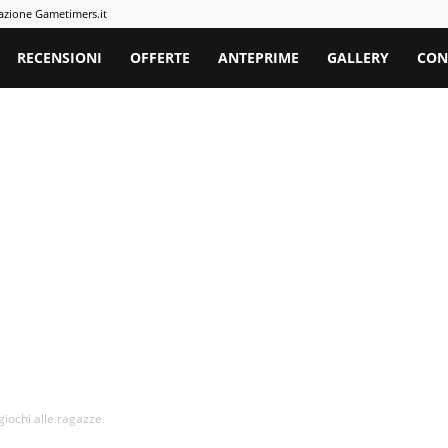
azione Gametimers.it
rs
RECENSIONI
OFFERTE
ANTEPRIME
GALLERY
CON
giochi alle ragazze