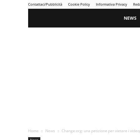
Contattaci/Pubblicità
Cookie Policy
Informativa Privacy
Red
Gametime
NEWS
Home
News
Change.org: una petizione per vietare i video
News