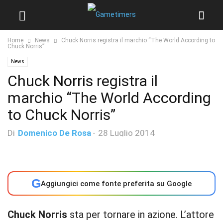
Home
News
Chuck Norris registra il marchio “The World According to
Chuck Norris”
News
Chuck Norris registra il
marchio “The World According
to Chuck Norris”
Di
Domenico De Rosa
-
28 Luglio 2014
G
Aggiungici come fonte preferita su Google
Chuck Norris
sta per tornare in azione. L’attore