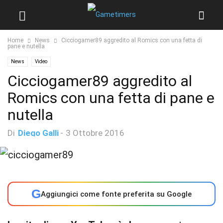
Home
News
Cicciogamer89 aggredito al Romics con una fetta di
pane e nutella
News
Video
Cicciogamer89 aggredito al
Romics con una fetta di pane e
nutella
Di
Diego Galli
-
3 Ottobre 2016
G
Aggiungici come fonte preferita su Google