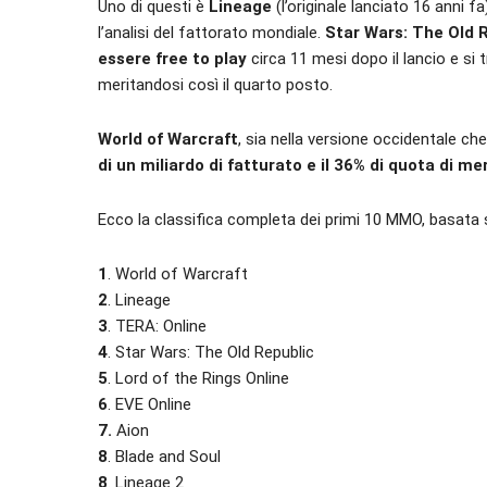
Uno di questi è
Lineage
(l’originale lanciato 16 anni f
l’analisi del fattorato mondiale.
Star Wars: The Old 
essere free to play
circa 11 mesi dopo il lancio e si t
meritandosi così il quarto posto.
World of Warcraft
, sia nella versione occidentale ch
di un miliardo di fatturato e il 36% di quota di me
Ecco la classifica completa dei primi 10 MMO, basata su
1
. World of Warcraft
2
. Lineage
3
. TERA: Online
4
. Star Wars: The Old Republic
5
. Lord of the Rings Online
6
. EVE Online
7.
Aion
8
. Blade and Soul
8
. Lineage 2