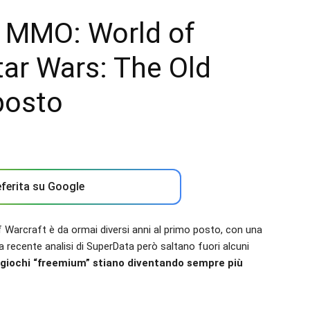
e MMO: World of
tar Wars: The Old
posto
ferita su Google
f Warcraft è da ormai diversi anni al primo posto, con una
na recente analisi di SuperData però saltano fuori alcuni
giochi “freemium” stiano diventando sempre più