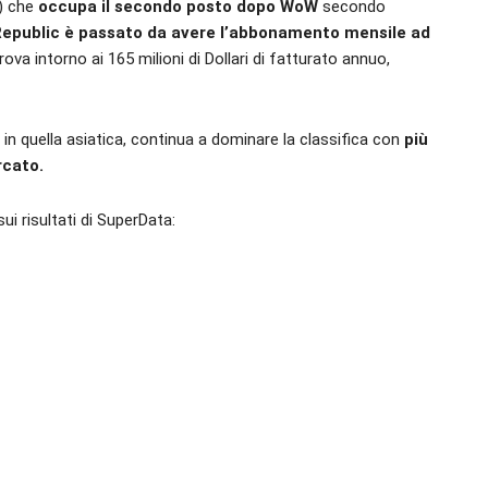
a) che
occupa il secondo posto dopo WoW
secondo
Republic è passato da avere l’abbonamento mensile ad
rova intorno ai 165 milioni di Dollari di fatturato annuo,
e in quella asiatica, continua a dominare la classifica con
più
rcato.
i risultati di SuperData: