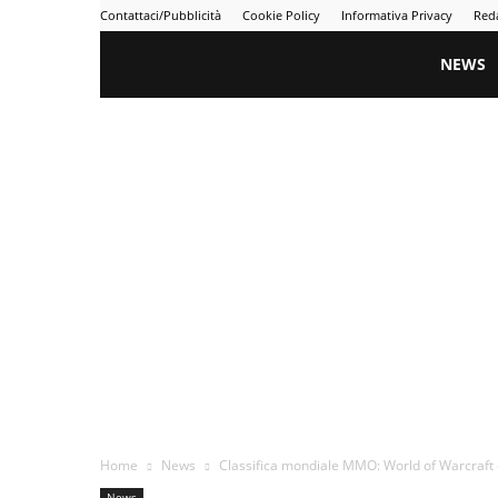
Contattaci/Pubblicità
Cookie Policy
Informativa Privacy
Red
Gametime
NEWS
Home
News
Classifica mondiale MMO: World of Warcraft d
News