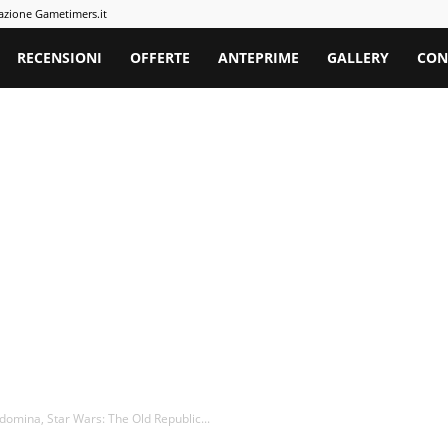
azione Gametimers.it
rs
RECENSIONI
OFFERTE
ANTEPRIME
GALLERY
CON
omina, Star Wars: The Old Republic...