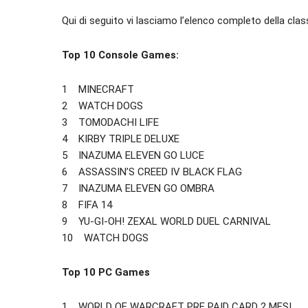
Qui di seguito vi lasciamo l’elenco completo della class
Top 10 Console Games:
1 MINECRAFT
2 WATCH DOGS
3 TOMODACHI LIFE
4 KIRBY TRIPLE DELUXE
5 INAZUMA ELEVEN GO LUCE
6 ASSASSIN’S CREED IV BLACK FLAG
7 INAZUMA ELEVEN GO OMBRA
8 FIFA 14
9 YU-GI-OH! ZEXAL WORLD DUEL CARNIVAL
10 WATCH DOGS
Top 10 PC Games
1 WORLD OF WARCRAFT PRE PAID CARD 2 MESI