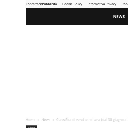
Contattaci/Pubblicità
Cookie Policy
Informativa Privacy
Red
Gametime
NEWS
Home
News
Classifica di vendite italiana (dal 30 giugno al 
News