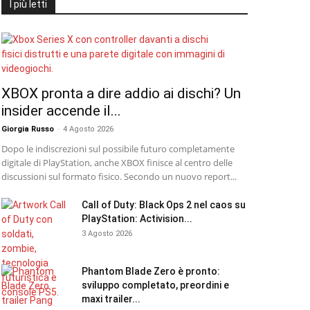
I più letti
XBOX pronta a dire addio ai dischi? Un
insider accende il...
Giorgia Russo
-
4 Agosto 2026
Dopo le indiscrezioni sul possibile futuro completamente
digitale di PlayStation, anche XBOX finisce al centro delle
discussioni sul formato fisico. Secondo un nuovo report...
Call of Duty: Black Ops 2 nel caos su
PlayStation: Activision...
3 Agosto 2026
Phantom Blade Zero è pronto:
sviluppo completato, preordini e
maxi trailer...