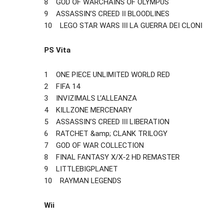
8 GOD OF WARCHAINS OF OLYMPUS
9 ASSASSIN’S CREED II BLOODLINES
10 LEGO STAR WARS III LA GUERRA DEI CLONI
PS Vita
1 ONE PIECE UNLIMITED WORLD RED
2 FIFA 14
3 INVIZIMALS L’ALLEANZA
4 KILLZONE MERCENARY
5 ASSASSIN’S CREED III LIBERATION
6 RATCHET &amp; CLANK TRILOGY
7 GOD OF WAR COLLECTION
8 FINAL FANTASY X/X-2 HD REMASTER
9 LITTLEBIGPLANET
10 RAYMAN LEGENDS
Wii