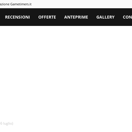
azione Gametimers.it
rs
RECENSIONI
OFFERTE
ANTEPRIME
GALLERY
CON
6 luglio)