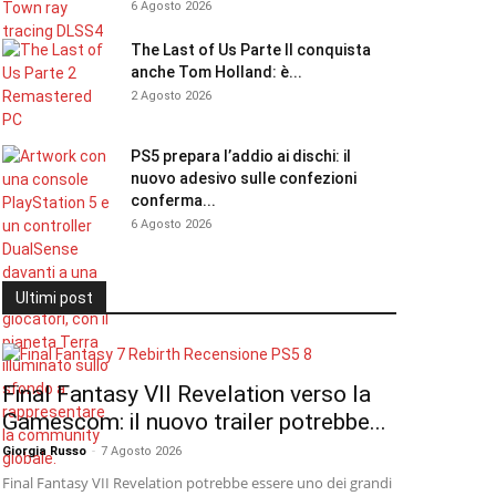
6 Agosto 2026
The Last of Us Parte II conquista
anche Tom Holland: è...
2 Agosto 2026
PS5 prepara l’addio ai dischi: il
nuovo adesivo sulle confezioni
conferma...
6 Agosto 2026
Ultimi post
Final Fantasy VII Revelation verso la
Gamescom: il nuovo trailer potrebbe...
Giorgia Russo
-
7 Agosto 2026
Final Fantasy VII Revelation potrebbe essere uno dei grandi