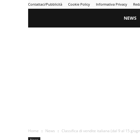
Contattaci/Pubblicità
Cookie Policy
Informativa Privacy
Red
Gametime
NEWS
Home
News
Classifica di vendite italiana (dal 9 al 15 giug
News