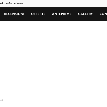
azione Gametimers.it
rs
RECENSIONI
OFFERTE
ANTEPRIME
GALLERY
CON
no)