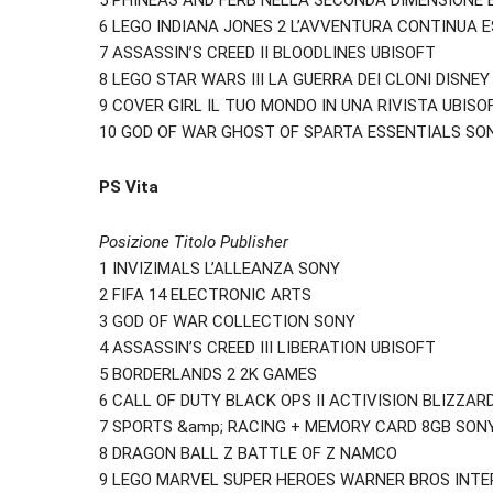
5 PHINEAS AND FERB NELLA SECONDA DIMENSIONE 
6 LEGO INDIANA JONES 2 L’AVVENTURA CONTINUA 
7 ASSASSIN’S CREED II BLOODLINES UBISOFT
8 LEGO STAR WARS III LA GUERRA DEI CLONI DISNE
9 COVER GIRL IL TUO MONDO IN UNA RIVISTA UBISO
10 GOD OF WAR GHOST OF SPARTA ESSENTIALS SO
PS Vita
Posizione Titolo Publisher
1 INVIZIMALS L’ALLEANZA SONY
2 FIFA 14 ELECTRONIC ARTS
3 GOD OF WAR COLLECTION SONY
4 ASSASSIN’S CREED III LIBERATION UBISOFT
5 BORDERLANDS 2 2K GAMES
6 CALL OF DUTY BLACK OPS II ACTIVISION BLIZZAR
7 SPORTS &amp; RACING + MEMORY CARD 8GB SON
8 DRAGON BALL Z BATTLE OF Z NAMCO
9 LEGO MARVEL SUPER HEROES WARNER BROS INTE