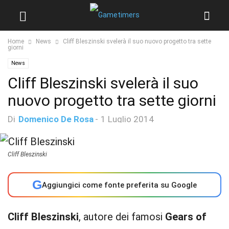
Home
News
Cliff Bleszinski svelerà il suo nuovo progetto tra sette
giorni
News
Cliff Bleszinski svelerà il suo
nuovo progetto tra sette giorni
Di
Domenico De Rosa
-
1 Luglio 2014
Cliff Bleszinski
G
Aggiungici come fonte preferita su Google
Cliff Bleszinski
, autore dei famosi
Gears of