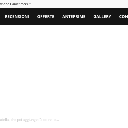
azione Gametimers.it
rs
RECENSIONI
OFFERTE
ANTEPRIME
GALLERY
CON
ella, che poi aggiunge: “abolirei le...