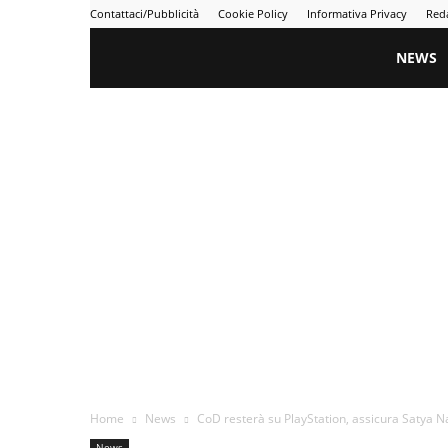
Contattaci/Pubblicità
Cookie Policy
Informativa Privacy
Red
Gametime
NEWS
Home
News
CoD resterà su PlayStation, assicura Satya Nad
News