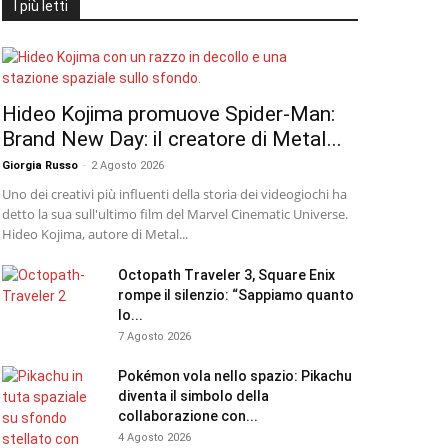
I più letti
Hideo Kojima promuove Spider-Man:
Brand New Day: il creatore di Metal...
Giorgia Russo
-
2 Agosto 2026
Uno dei creativi più influenti della storia dei videogiochi ha
detto la sua sull'ultimo film del Marvel Cinematic Universe.
Hideo Kojima, autore di Metal...
Octopath Traveler 3, Square Enix
rompe il silenzio: “Sappiamo quanto
lo...
7 Agosto 2026
Pokémon vola nello spazio: Pikachu
diventa il simbolo della
collaborazione con...
4 Agosto 2026