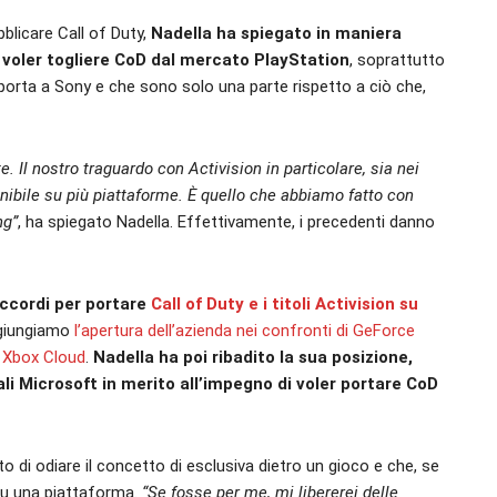
blicare Call of Duty,
Nadella ha spiegato in maniera
 voler togliere CoD dal mercato PlayStation
, soprattutto
rie porta a Sony e che sono solo una parte rispetto a ciò che,
l nostro traguardo con Activision in particolare, sia nei
ponibile su più piattaforme. È quello che abbiamo fatto con
ng”
, ha spiegato Nadella. Effettivamente, i precedenti danno
accordi per portare
Call of Duty e i titoli Activision su
ggiungiamo
l’apertura dell’azienda nei confronti di GeForce
i Xbox Cloud
.
Nadella ha poi ribadito la sua posizione,
i Microsoft in merito all’impegno di voler portare CoD
di odiare il concetto di esclusiva dietro un gioco e che, se
o su una piattaforma.
“Se fosse per me, mi libererei delle