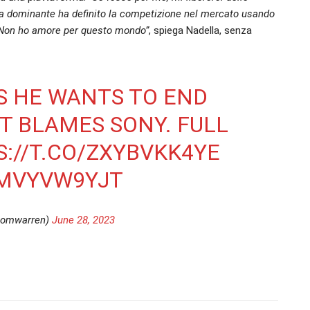
a dominante ha definito la competizione nel mercato usando
. Non ho amore per questo mondo”
, spiega Nadella, senza
S HE WANTS TO END
T BLAMES SONY. FULL
://T.CO/ZXYBVKK4YE
UMVYVW9YJT
tomwarren)
June 28, 2023