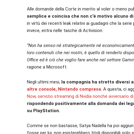
Alle domande della Corte in merito al voler o meno pub
semplice e coincisa che non c’è motivo alcuno di
in virtù dei recenti leak relativi ai guadagni che la se
invece, entra nelle tasche di Activision.
“Non ha senso né strategicamente né economicamente. I
loro contenuti che nei nostri, è quello di renderlo dis
Office ed è ciò che voglio fare anche nel settore Gami
ragione a Microsoft.
Negli ultimi mesi,
la compagnia ha stretto diversi 
altre console, Nintendo compresa
. A questa, ci a
Now, servizio streaming di Nvidia nonché avversario d
rispondendo positivamente alla domanda dei legal
su PlayStation.
Comme se non bastasse, Satya Nadella ha poi aggiunto 
fosse per lui, non esisterebbero titoli disponibili sol