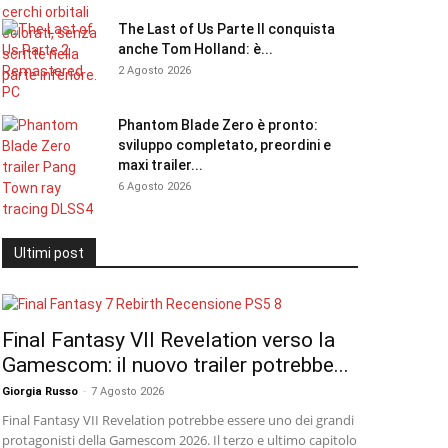
The Last of Us Parte II conquista
anche Tom Holland: è...
2 Agosto 2026
Phantom Blade Zero è pronto:
sviluppo completato, preordini e
maxi trailer...
6 Agosto 2026
Ultimi post
Final Fantasy VII Revelation verso la
Gamescom: il nuovo trailer potrebbe...
Giorgia Russo
-
7 Agosto 2026
Final Fantasy VII Revelation potrebbe essere uno dei grandi
protagonisti della Gamescom 2026. Il terzo e ultimo capitolo