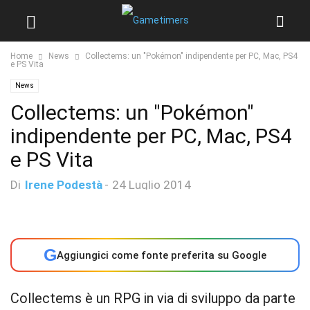
Home
News
Collectems: un "Pokémon" indipendente per PC, Mac, PS4
e PS Vita
News
Collectems: un "Pokémon"
indipendente per PC, Mac, PS4
e PS Vita
Di
Irene Podestà
-
24 Luglio 2014
G
Aggiungici come fonte preferita su Google
Collectems è un RPG in via di sviluppo da parte