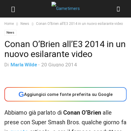
Home
News
Conan O’Brien all’E3 2014 in un nuovo esilarante video
News
Conan O’Brien all’E3 2014 in un
nuovo esilarante video
Di
Marla Wilde
-
20 Giugno 2014
G
Aggiungici come fonte preferita su Google
Abbiamo già parlato di
Conan O’Brien
alle
prese con Super Smash Bros. qualche giorno fa